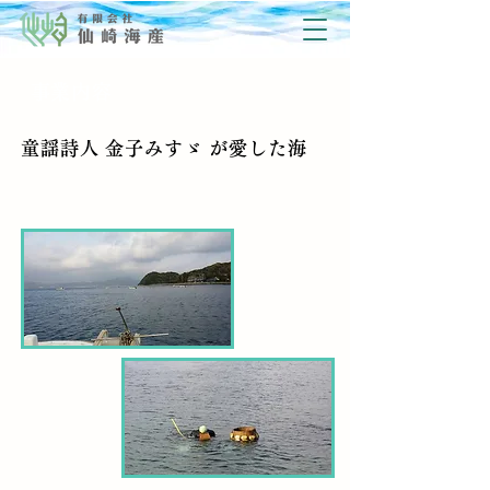
​事業内容
童謡詩人 金子みすゞ が愛した海
『​仙崎』